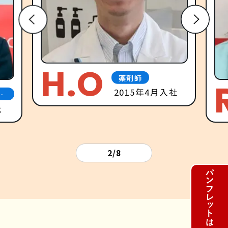
H.O
薬剤師
2015年4月入社
ネ
社
2/8